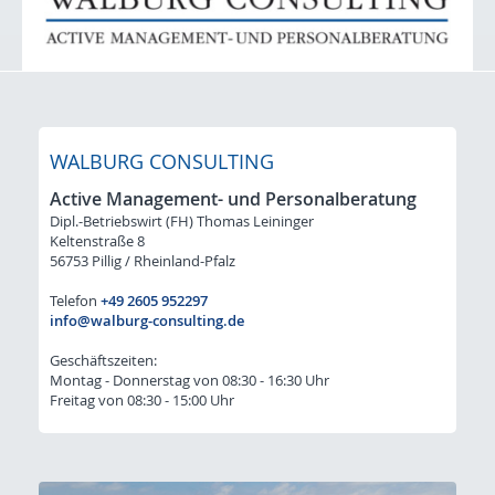
Initiativ-Bewerbung
Für Arbeitgeber: STELLENGESUCHE
Lacke / Farben / Druckfarben / Inkjet
Klebstoffe / Dichtstoffe
WALBURG CONSULTING
Bauchemie
Active Management- und Personalberatung
Dipl.-Betriebswirt (FH) Thomas Leininger
Kunststoffe / Elastomere
Keltenstraße 8
56753 Pillig / Rheinland-Pfalz
Initiativ-Bewerbung-Gesuche
Telefon
+49 2605 952297
Kontakt & Anfahrt
info@walburg-consulting.de
Geschäftszeiten:
Montag - Donnerstag von 08:30 - 16:30 Uhr
Freitag von 08:30 - 15:00 Uhr