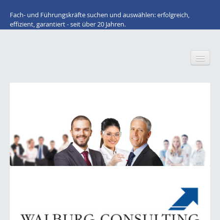
Fach- und Führungskräfte suchen und auswählen: erfolgreich,
effizient, garantiert - seit über 20 Jahren.
Home
Wir über uns
Für Arbeitnehmer: STELLENANGEBOTE
Lacke / Farben / Druckfarben / Inkjet
Klebstoffe / Dichtstoffe
Bauchemie
Kunststoffe / Elastomere