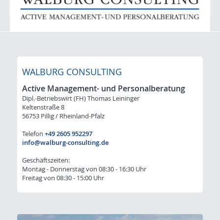
Initiativ-Bewerbung
Für Arbeitgeber: STELLENGESUCHE
Lacke / Farben / Druckfarben / Inkjet
Klebstoffe / Dichtstoffe
WALBURG CONSULTING
Bauchemie
Active Management- und Personalberatung
Dipl.-Betriebswirt (FH) Thomas Leininger
Kunststoffe / Elastomere
Keltenstraße 8
56753 Pillig / Rheinland-Pfalz
Initiativ-Bewerbung-Gesuche
Telefon
+49 2605 952297
Kontakt & Anfahrt
info@walburg-consulting.de
Geschäftszeiten:
Montag - Donnerstag von 08:30 - 16:30 Uhr
Freitag von 08:30 - 15:00 Uhr