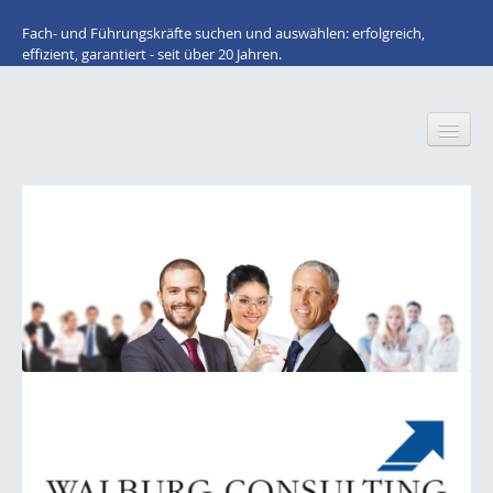
Fach- und Führungskräfte suchen und auswählen: erfolgreich,
effizient, garantiert - seit über 20 Jahren.
Home
Wir über uns
Für Arbeitnehmer: STELLENANGEBOTE
Lacke / Farben / Druckfarben / Inkjet
Klebstoffe / Dichtstoffe
Bauchemie
Kunststoffe / Elastomere