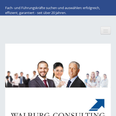
Fach- und Führungskräfte suchen und auswählen: erfolgreich,
effizient, garantiert - seit über 20 Jahren.
Home
Wir über uns
Für Arbeitnehmer: STELLENANGEBOTE
Lacke / Farben / Druckfarben / Inkjet
Klebstoffe / Dichtstoffe
Bauchemie
Kunststoffe / Elastomere