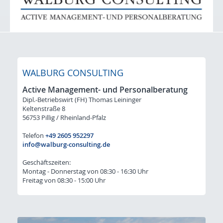
Initiativ-Bewerbung
Für Arbeitgeber: STELLENGESUCHE
Lacke / Farben / Druckfarben / Inkjet
Klebstoffe / Dichtstoffe
WALBURG CONSULTING
Bauchemie
Active Management- und Personalberatung
Dipl.-Betriebswirt (FH) Thomas Leininger
Kunststoffe / Elastomere
Keltenstraße 8
56753 Pillig / Rheinland-Pfalz
Initiativ-Bewerbung-Gesuche
Telefon
+49 2605 952297
Kontakt & Anfahrt
info@walburg-consulting.de
Geschäftszeiten:
Montag - Donnerstag von 08:30 - 16:30 Uhr
Freitag von 08:30 - 15:00 Uhr