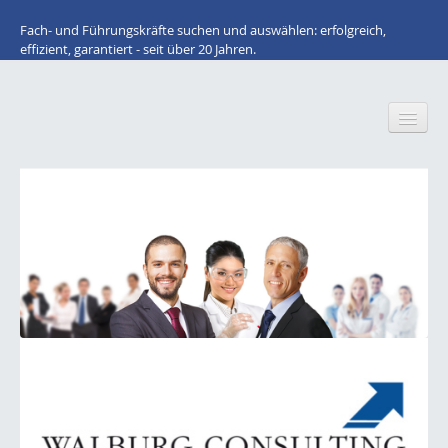
Fach- und Führungskräfte suchen und auswählen: erfolgreich,
effizient, garantiert - seit über 20 Jahren.
Home
Wir über uns
Für Arbeitnehmer: STELLENANGEBOTE
Lacke / Farben / Druckfarben / Inkjet
Klebstoffe / Dichtstoffe
Bauchemie
Kunststoffe / Elastomere