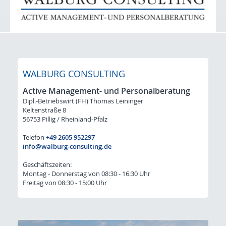
Initiativ-Bewerbung
Für Arbeitgeber: STELLENGESUCHE
Lacke / Farben / Druckfarben / Inkjet
Klebstoffe / Dichtstoffe
WALBURG CONSULTING
Bauchemie
Active Management- und Personalberatung
Dipl.-Betriebswirt (FH) Thomas Leininger
Kunststoffe / Elastomere
Keltenstraße 8
56753 Pillig / Rheinland-Pfalz
Initiativ-Bewerbung-Gesuche
Telefon
+49 2605 952297
Kontakt & Anfahrt
info@walburg-consulting.de
Geschäftszeiten:
Montag - Donnerstag von 08:30 - 16:30 Uhr
Freitag von 08:30 - 15:00 Uhr