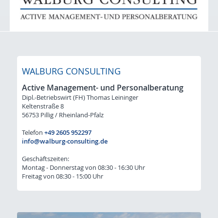
Initiativ-Bewerbung
Für Arbeitgeber: STELLENGESUCHE
Lacke / Farben / Druckfarben / Inkjet
Klebstoffe / Dichtstoffe
WALBURG CONSULTING
Bauchemie
Active Management- und Personalberatung
Dipl.-Betriebswirt (FH) Thomas Leininger
Kunststoffe / Elastomere
Keltenstraße 8
56753 Pillig / Rheinland-Pfalz
Initiativ-Bewerbung-Gesuche
Telefon
+49 2605 952297
Kontakt & Anfahrt
info@walburg-consulting.de
Geschäftszeiten:
Montag - Donnerstag von 08:30 - 16:30 Uhr
Freitag von 08:30 - 15:00 Uhr