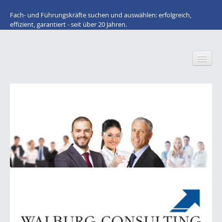
Fach- und Führungskräfte suchen und auswählen: erfolgreich,
effizient, garantiert - seit über 20 Jahren.
Home
Wir über uns
Für Arbeitnehmer: STELLENANGEBOTE
Lacke / Farben / Druckfarben / Inkjet
Klebstoffe / Dichtstoffe
Bauchemie
Kunststoffe / Elastomere