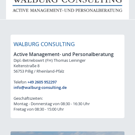
Initiativ-Bewerbung
Für Arbeitgeber: STELLENGESUCHE
Lacke / Farben / Druckfarben / Inkjet
Klebstoffe / Dichtstoffe
WALBURG CONSULTING
Bauchemie
Active Management- und Personalberatung
Dipl.-Betriebswirt (FH) Thomas Leininger
Kunststoffe / Elastomere
Keltenstraße 8
56753 Pillig / Rheinland-Pfalz
Initiativ-Bewerbung-Gesuche
Telefon
+49 2605 952297
Kontakt & Anfahrt
info@walburg-consulting.de
Geschäftszeiten:
Montag - Donnerstag von 08:30 - 16:30 Uhr
Freitag von 08:30 - 15:00 Uhr