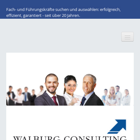
Fach- und Führungskräfte suchen und auswählen: erfolgreich,
effizient, garantiert - seit über 20 Jahren.
Home
Wir über uns
Für Arbeitnehmer: STELLENANGEBOTE
Lacke / Farben / Druckfarben / Inkjet
Klebstoffe / Dichtstoffe
Bauchemie
Kunststoffe / Elastomere