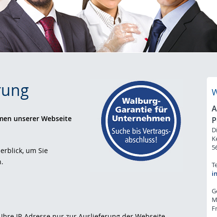
rung
A
hmen unserer Webseite
P
D
K
56
rblick, um Sie
.
T
i
G
M
F
Ihre IP-Adresse nur zur Auslieferung der Webseite