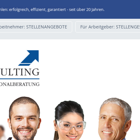
 erfolgreich, effizient, garantiert - seit über 20 Jahren.
rbeitnehmer: STELLENANGEBOTE
Für Arbeitgeber: STELLENG